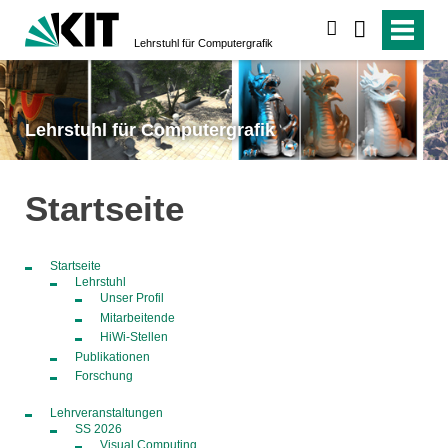
suchen
Lehrstuhl für Computergrafik
Lehrstuhl für Computergrafik
Startseite
Startseite
Lehrstuhl
Unser Profil
Mitarbeitende
HiWi-Stellen
Publikationen
Forschung
Lehrveranstaltungen
SS 2026
Visual Computing