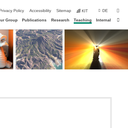
sear
Privacy Policy
Accessibility
Sitemap
DE
KIT
Sta
ur Group
Publications
Research
Teaching
Internal