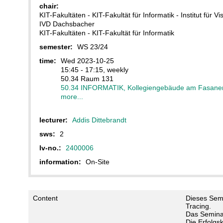
chair:
KIT-Fakultäten - KIT-Fakultät für Informatik - Institut für 
IVD Dachsbacher
KIT-Fakultäten - KIT-Fakultät für Informatik
semester:
WS 23/24
time:
Wed 2023-10-25
15:45 - 17:15, weekly
50.34 Raum 131
50.34 INFORMATIK, Kollegiengebäude am Fasane
more...
lecturer:
Addis Dittebrandt
sws:
2
lv-no.:
2400006
information:
On-Site
Content
Dieses Semi
Tracing.
Das Seminar
Die Erfolgs