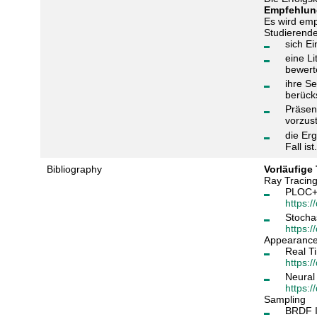
Empfehlun
Es wird emp
Studierend
sich E
eine L
bewert
ihre S
berück
Präsen
vorzus
die Erg
Fall ist
Bibliography
Vorläufig
Ray Tracin
PLOC++
https:
Stocha
https:/
Appearanc
Real T
https:/
Neural 
https:
Sampling
BRDF I