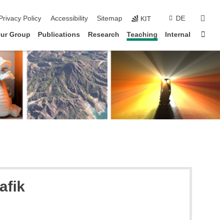
sear
Privacy Policy
Accessibility
Sitemap
DE
KIT
Sta
ur Group
Publications
Research
Teaching
Internal
afik