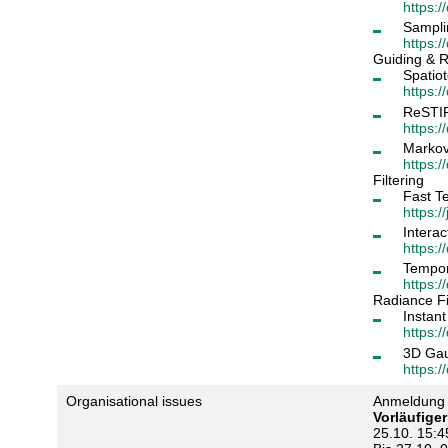
https:
Sampli
https:/
Guiding & 
Spatio
https:
ReSTIR
https:/
Markov
https:/
Filtering
Fast T
https:/
Intera
https:
Tempor
https:
Radiance Fi
Instant
https:
3D Gau
https:
Organisational issues
Anmeldung b
Vorläufiger
25.10. 15:4