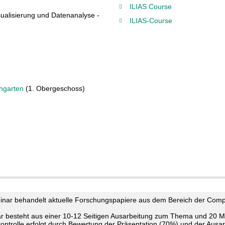
ILIAS Course
Visualisierung und Datenanalyse -
ILIAS-Course
ngarten
(1. Obergeschoss)
nar behandelt aktuelle Forschungspapiere aus dem Bereich der Compu
 besteht aus einer 10-12 Seitigen Ausarbeitung zum Thema und 20 M
kontrolle erfolgt durch Bewertung der Präsentation (70%) und der Ausa