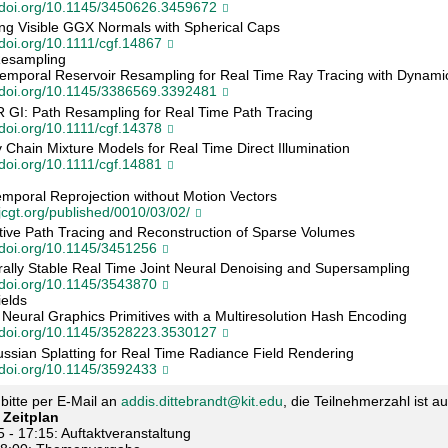
//doi.org/10.1145/3450626.3459672
ng Visible GGX Normals with Spherical Caps
/doi.org/10.1111/cgf.14867
Resampling
temporal Reservoir Resampling for Real Time Ray Tracing with Dynamic
//doi.org/10.1145/3386569.3392481
 GI: Path Resampling for Real Time Path Tracing
/doi.org/10.1111/cgf.14378
 Chain Mixture Models for Real Time Direct Illumination
/doi.org/10.1111/cgf.14881
emporal Reprojection without Motion Vectors
/jcgt.org/published/0010/03/02/
ctive Path Tracing and Reconstruction of Sparse Volumes
//doi.org/10.1145/3451256
ally Stable Real Time Joint Neural Denoising and Supersampling
//doi.org/10.1145/3543870
elds
 Neural Graphics Primitives with a Multiresolution Hash Encoding
//doi.org/10.1145/3528223.3530127
ssian Splatting for Real Time Radiance Field Rendering
//doi.org/10.1145/3592433
itte per E-Mail an
addis.dittebrandt@kit.edu
, die Teilnehmerzahl ist auf
 Zeitplan
5 - 17:15: Auftaktveranstaltung