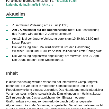
Für aktuelle Informationen zukünftig:
https://lists.ira.uni-
karlsruhe.de/mailman/listinfo/incg
Aktuelles
Zusatztermin Vorlesung am 22. Juli (11:30).
Am 27. Mai findet nur die Rechnerübung statt!
Die Besprechung
des Papers wird auf den 2. Juni verschoben!
Am 13. Mai verlängerte Vorlesung bereits um 10:30, bis 13:00 (mit
kurzer Pause).
Die Vorlesung am 6. Mai wird ersetzt durch den Gastvortrag
zwischen 10:30 und 11:30, im Anschluss findet die erste Übung statt.
Die Vorlesung beginnt wie angekündigt am Mittwoch, den 29. April.
Die Übung beginnt eine Woche darauf.
Inhalt
In dieser Vorlesung werden Verfahren der interaktiven Computergrafik
behandelt, die vor allem in modernen Computerspielen und in der
Produktentwicklung eingesetzt werden. Das Hauptaugenmerk interaktiver
Verfahren ist es, möglichst realistische Darstellungen in möglichst kurzer
Zeit zu berechnen. Das setzt nicht nur den Einsatz moderner
Grafikhardware voraus, sondern erfordert auch dafür angepasste
Algorithmen. Die in der Vorlesung vorgestellten Verfahren umfassen nicht