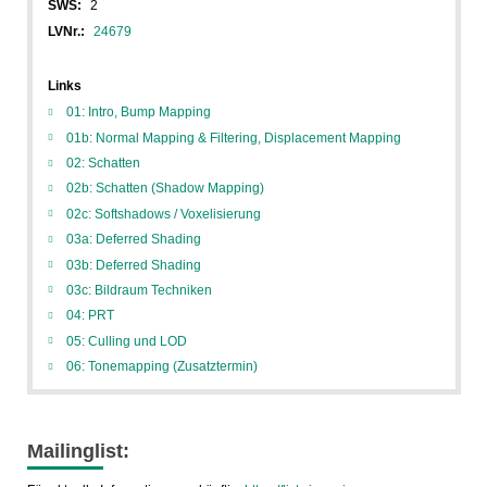
SWS:
2
LVNr.:
24679
Links
01: Intro, Bump Mapping
01b: Normal Mapping & Filtering, Displacement Mapping
02: Schatten
02b: Schatten (Shadow Mapping)
02c: Softshadows / Voxelisierung
03a: Deferred Shading
03b: Deferred Shading
03c: Bildraum Techniken
04: PRT
05: Culling und LOD
06: Tonemapping (Zusatztermin)
Mailinglist: